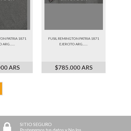
ON PATRIA 1871
FUSIL REMINGTON PATRIA 1871
 ARG......
EJERCITO ARG......
000 ARS
$785.000 ARS
SITIO SEGURO
Protegemos tus datos y No los