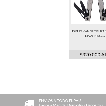
LEATHERMAN OHT PINZA 
MADE IN US......
$320.000 A
ENVÍOS A TODO EL PAIS
Envios a Medida: Domicilio / Deposito /