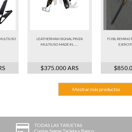
MULTIUSO
LEATHERMAN SIGNAL PINZA
FUSIL REMINGT
MULTIUSO MADE IN......
EJERCITO
RS
$375.000 ARS
$850.
Mostrar más productos
TODAS LAS TARJETAS
Cuotas Segun Tarjeta y Banco