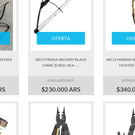
OFERTA
OF
TA MINI
ARCO PRANA ARCHERY BLACK
ARCO MADERA 
HAWK ZURDO 40 A......
HUNTER 4
$365.000 ARS
$390.
RS
$230.000 ARS
$340.