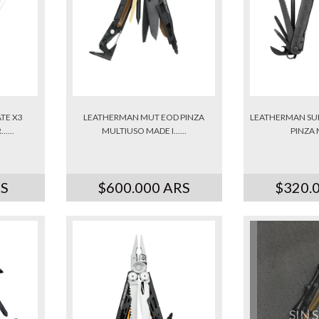
TE X3
LEATHERMAN MUT EOD PINZA
LEATHERMAN SUP
....
MULTIUSO MADE I......
PINZA M
RS
$600.000 ARS
$320.
SIN 