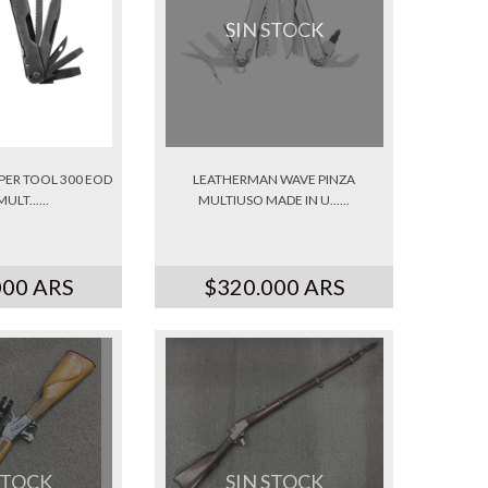
SIN STOCK
ER TOOL 300 EOD
LEATHERMAN WAVE PINZA
ULT......
MULTIUSO MADE IN U......
000 ARS
$320.000 ARS
STOCK
SIN STOCK