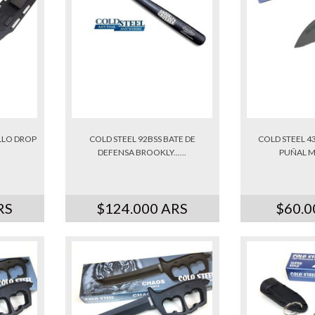
LLO DROP
COLD STEEL 92BSS BATE DE
COLD STEEL 4
.
DEFENSA BROOKLY......
PUÑAL MIN
RS
$124.000 ARS
$60.0