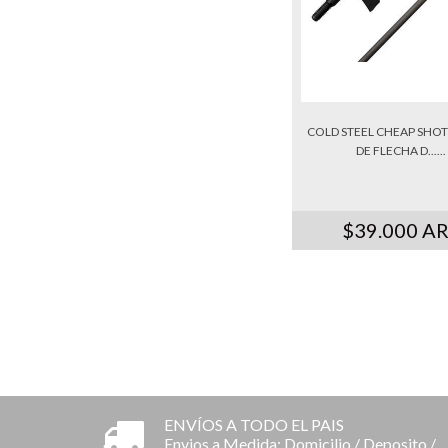
COLD STEEL CHEAP SHO
DE FLECHA D......
$39.000 A
ENVÍOS A TODO EL PAIS
Envios a Medida: Domicilio / Deposito /