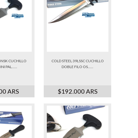
3NSK CUCHILLO
COLD STEEL 39LSSC CUCHILLO
I PAL......
DOBLE FILO OS......
00 ARS
$192.000 ARS