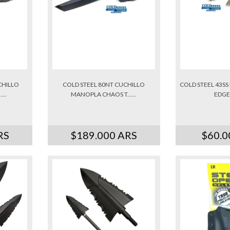
CHILLO
COLD STEEL 80NT CUCHILLO
COLD STEEL 43SS
...
MANOPLA CHAOS T......
EDGE 
RS
$189.000 ARS
$60.0