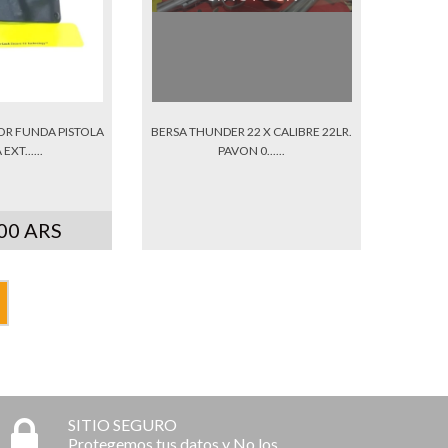
OR FUNDA PISTOLA
BERSA THUNDER 22 X CALIBRE 22LR.
EXT......
PAVON 0......
00 ARS
SITIO SEGURO
Protegemos tus datos y No los