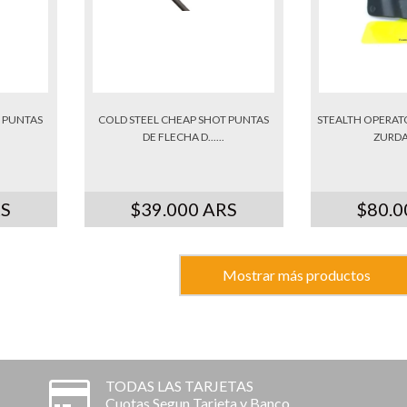
T PUNTAS
COLD STEEL CHEAP SHOT PUNTAS
STEALTH OPERAT
DE FLECHA D......
ZURDA 
RS
$39.000 ARS
$80.0
Mostrar más productos
TODAS LAS TARJETAS
Cuotas Segun Tarjeta y Banco