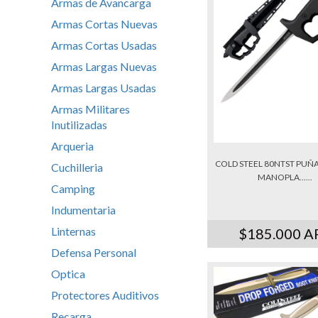
Armas de Avancarga
Armas Cortas Nuevas
Armas Cortas Usadas
Armas Largas Nuevas
Armas Largas Usadas
Armas Militares
Inutilizadas
Arqueria
COLD STEEL 80NTST PUÑA
Cuchilleria
MANOPLA......
Camping
Indumentaria
Linternas
$185.000 A
Defensa Personal
Optica
Protectores Auditivos
Recarga