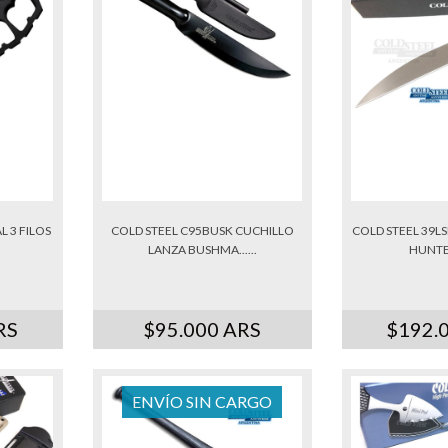
L 3 FILOS
COLD STEEL C95BUSK CUCHILLO
COLD STEEL 39L
LANZA BUSHMA......
HUNTER
RS
$95.000 ARS
$192.
ENVÍO SIN CARGO