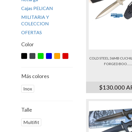
Cajas PELICAN
MILITARIA Y
COLECCION
OFERTAS
Color
COLD STEEL 36MB CUCHI
FORGED BOO.....
Más colores
$130.000 A
Inox
Talle
Multifit